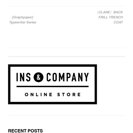
［CLANE］BACK
[Graphpaper]
FRILL TRENCH
投稿ナビゲーション
Typewriter Series
COAT
RECENT POSTS