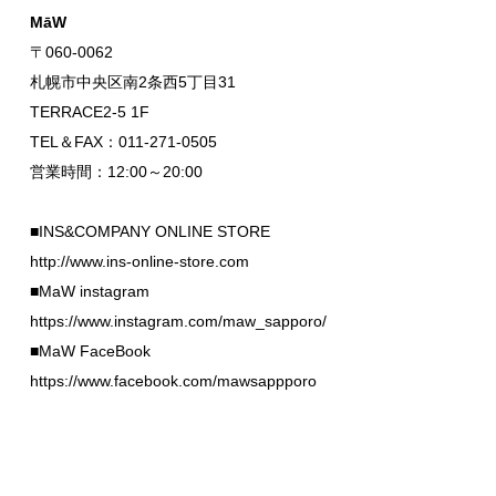
MāW
〒060-0062
札幌市中央区南2条西5丁目31
TERRACE2-5 1F
TEL＆FAX：011-271-0505
営業時間：12:00～20:00
■INS&COMPANY ONLINE STORE
http://www.ins-online-store.com
■MaW instagram
https://www.instagram.com/maw_sapporo/
■MaW FaceBook
https://www.facebook.com/mawsappporo