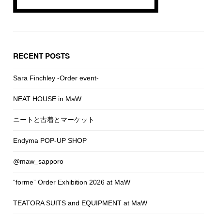
RECENT POSTS
Sara Finchley -Order event-
NEAT HOUSE in MaW
ニートと古着とマーケット
Endyma POP-UP SHOP
@maw_sapporo
“forme” Order Exhibition 2026 at MaW
TEATORA SUITS and EQUIPMENT at MaW