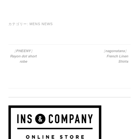
カテゴリー:
MENS NEWS
［PHEENY］
［nagonstans］
Rayon dot short
French Linen
投稿ナビゲーション
robe
Shirts