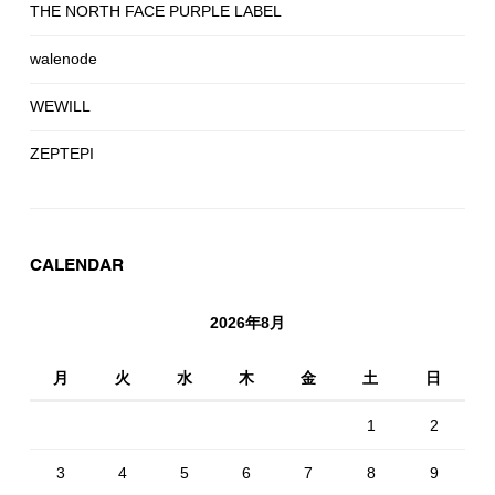
THE NORTH FACE PURPLE LABEL
walenode
WEWILL
ZEPTEPI
CALENDAR
2026年8月
月
火
水
木
金
土
日
1
2
3
4
5
6
7
8
9