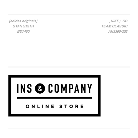
[adidas originals]
［NIKE］SB
STAN SMITH
TEAM CLASSIC
投稿ナビゲーション
BD7450
AH3360-202