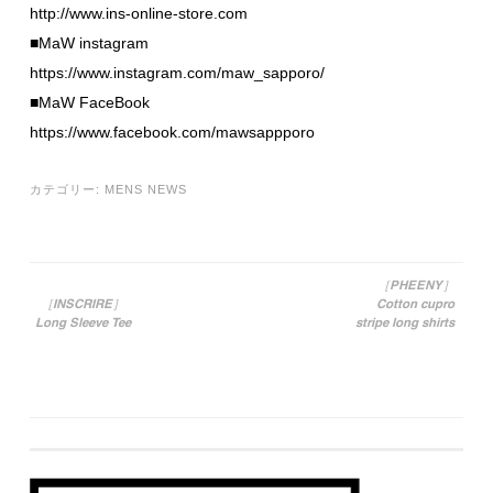
http://www.ins-online-store.com
■MaW instagram
https://www.instagram.com/maw_sapporo/
■MaW FaceBook
https://www.facebook.com/mawsappporo
カテゴリー:
MENS NEWS
［PHEENY］
［INSCRIRE］
Cotton cupro
投稿ナビゲーション
Long Sleeve Tee
stripe long shirts