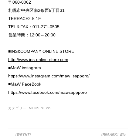
〒060-0062
札幌市中央区南2条西5丁目31
TERRACE2-5 1F
TEL＆FAX：011-271-0505
営業時間：12:00～20:00
■INS&COMPANY ONLINE STORE
http://www.ins-online-store.com
■MaW instagram
https://www.instagram.com/maw_sapporo/
■MaW FaceBook
https://www.facebook.com/mawsappporo
カテゴリー:
MENS NEWS
［WRYHT］
［RIM.ARK］Big