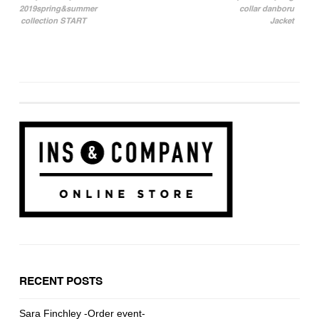
2019spring&summer
collar danboru
投稿ナビゲーション
collection START
Jacket
RECENT POSTS
Sara Finchley -Order event-