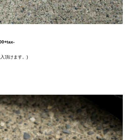
00+tax-
入頂けます。)