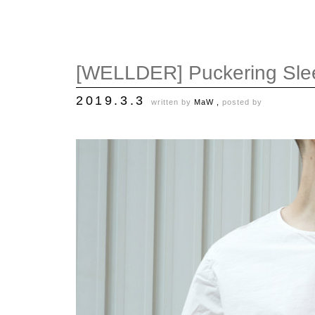
[WELLDER] Puckering Sleev
2019.3.3
written by
MaW ,
posted by