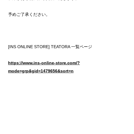
予めご了承ください。
[INS ONLINE STORE] TEATORA 一覧ページ
https://www.ins-online-store.com/?
mode=grp&gid=1479656&sort=n