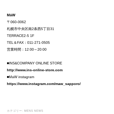
MāW
〒060-0062
札幌市中央区南2条西5丁目31
TERRACE2-5 1F
TEL＆FAX：011-271-0505
営業時間：12:00～20:00
■INS&COMPANY ONLINE STORE
http://www.ins-online-store.com
■MaW instagram
https://www.instagram.com/maw_sapporo/
カテゴリー:
MENS NEWS