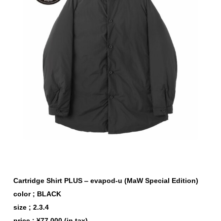
Cartridge Shirt PLUS ‒ evapod-u (MaW Special Edition)
color ; BLACK
size ; 2.3.4
price ; ¥77,000 (in tax)