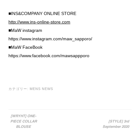
■INS&COMPANY ONLINE STORE
http://www.ins-online-store.com
■MaW instagram
https://www.instagram.com/maw_sapporo/
■MaW FaceBook
https://www.facebook.com/mawsappporo
カテゴリー:
MENS NEWS
[WRYHT] ONE-
PIECE COLLAR
[STYLE] 3rd
投稿ナビゲーション
BLOUSE
September 2020