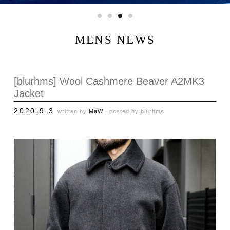
MENS NEWS
[blurhms] Wool Cashmere Beaver A2MK3
Jacket
2020.9.3
written by
MaW ,
posted by
blurhms