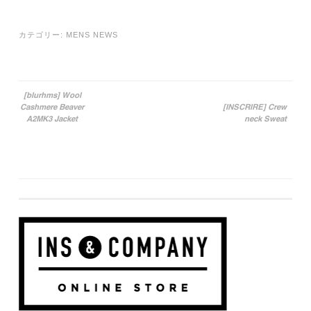
カテゴリー:
MENS NEWS
[blurhms] Wool
Cashmere Beaver
[INSCRIRE] Crew
投稿ナビゲーション
A2MK3 Jacket
neck Sweat