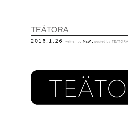
TEÄTORA
2016.1.26
written by
MaW ,
posted by
TEATOR