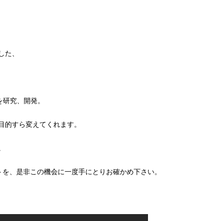
した、
を研究、開発。
目的すら変えてくれます。
。
クトを、是非この機会に一度手にとりお確かめ下さい。