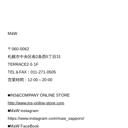
MāW
〒060-0062
札幌市中央区南2条西5丁目31
TERRACE2-5 1F
TEL＆FAX：011-271-0505
営業時間：12:00～20:00
■INS&COMPANY ONLINE STORE
http://www.ins-online-store.com
■MaW instagram
https://www.instagram.com/maw_sapporo/
■MaW FaceBook