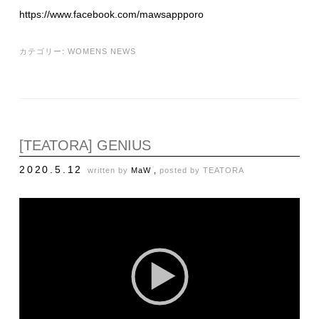
https://www.facebook.com/mawsappporo
カテゴリー:
WOMENS NEWS
[TEATORA] GENIUS
2020.5.12
written by
MaW ,
posted by
TEATORA
動
画
プ
レ
ー
ヤ