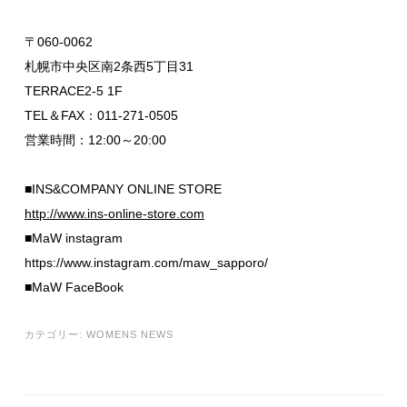
〒060-0062
札幌市中央区南2条西5丁目31
TERRACE2-5 1F
TEL＆FAX：011-271-0505
営業時間：12:00～20:00
■INS&COMPANY ONLINE STORE
http://www.ins-online-store.com
■MaW instagram
https://www.instagram.com/maw_sapporo/
■MaW FaceBook
カテゴリー:
WOMENS NEWS