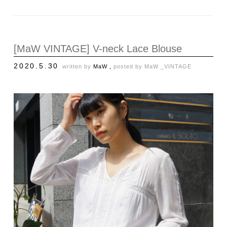
[MaW VINTAGE] V-neck Lace Blouse
2020.5.30
written by
MaW ,
posted by
MaW _VINTAGE