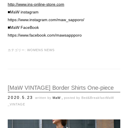
http://www.ins-online-store.com
■MaW instagram
https://www.instagram.com/maw_sapporo/
■MaW FaceBook
https://www.facebook.com/mawsappporo
カテゴリー:
WOMENS NEWS
[MaW VINTAGE] Border Shirts One-piece
2020.5.23
written by
MaW ,
posted by
Bed&Breakfast
MaW
_VINTAGE