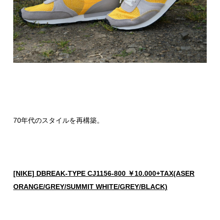
70年代のスタイルを再構築。
[NIKE] DBREAK-TYPE CJ1156-800 ￥10.000+TAX(ASER
ORANGE/GREY/SUMMIT WHITE/GREY/BLACK)